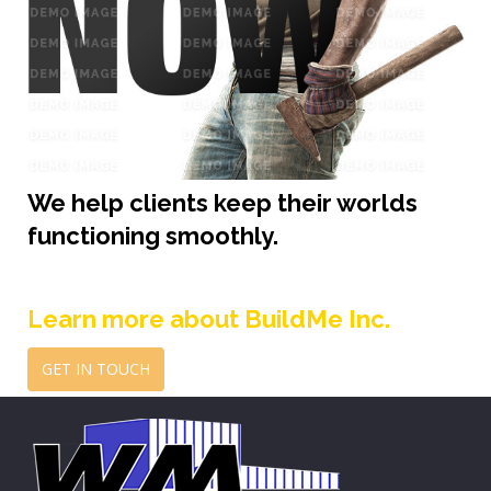
We help clients keep their worlds
functioning smoothly.
Learn more about BuildMe Inc.
GET IN TOUCH