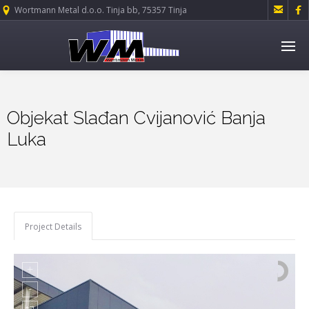


Wortmann Metal d.o.o. Tinja bb, 75357 Tinja
Objekat Slađan Cvijanović Banja
Luka
Project Details