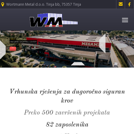


Wortmann Metal d.o.o. Tinja bb, 75357 Tinja
SARAJEVO
MEGAMIX SHOPPING CENTER
VIŠE→
Vrhunska rješenja za dugoročno siguran
krov
Preko 500 završenih projekata
82 zaposlenika