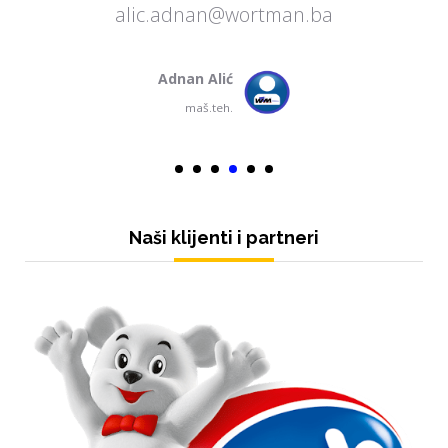
alic.adnan@wortman.ba
Adnan Alić
maš.teh.
Naši klijenti i partneri