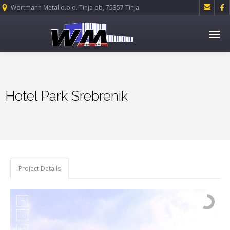


Wortmann Metal d.o.o. Tinja bb, 75357 Tinja
Hotel Park Srebrenik
Project Details