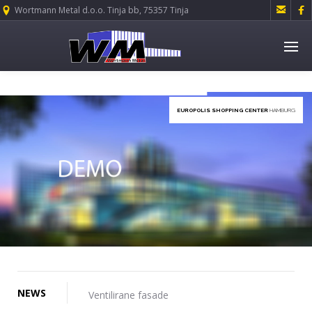


Wortmann Metal d.o.o. Tinja bb, 75357 Tinja
EUROPOLIS SHOPPING CENTER
HAMBURG
Oaze na krovovima
NEWS
Ventilirane fasade