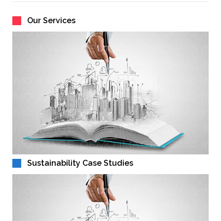
Termoizolacioni paneli
Svjetlosni elementi / Svjetlarnici
Our Services
Čelične konstrukcije
RAVNI KROVOVI
Sustainability Case Studies