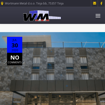


Wortmann Metal d.o.o. Tinja bb, 75357 Tinja
JUL
30
2020
NO
COMMENTS