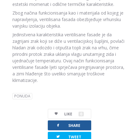
estetski momenat i odlične termičke karakteristike.
Zbog načina funkcionisanja kao i materijala od kojeg je
napravljenja, ventilisana fasada obezbjeđuje vrhunsku
vanjsku izolaciju objeka.
Jedinstvena karakteristika ventilisane fasade je da
zagrijani zrak koji se diže u ventilacijskoj šupljini, povlači
hladan zrak odozdo i otpušta topli zrak na vrhu, čime
prirodni protok zraka uklanja vlagu unutarnjeg zida i
ujednačuje temperaturu. Ovaj način funkcionisanja
ventilisane fasade ljeti sprječava pregrijavanje prostora,
a zimi hlađenje što uveliko smanjuje troškove
klimatizacije.
PONUDA
LIKE
0
facebook
SHARE
twitterbird
TWEET