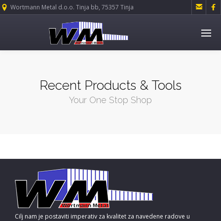


Wortmann Metal d.o.o. Tinja bb, 75357 Tinja
Recent Products & Tools
Your One Stop Shop
Cilj nam je postaviti imperativ za kvalitet za navedene radove u