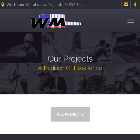


Wortmann Metal d.o.o. Tinja bb, 75357 Tinja
Our Projects
A Tradition Of Excellence
ALL PROJECTS