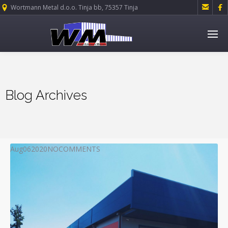


Wortmann Metal d.o.o. Tinja bb, 75357 Tinja
Blog Archives
Aug
06
2020
NO
COMMENTS