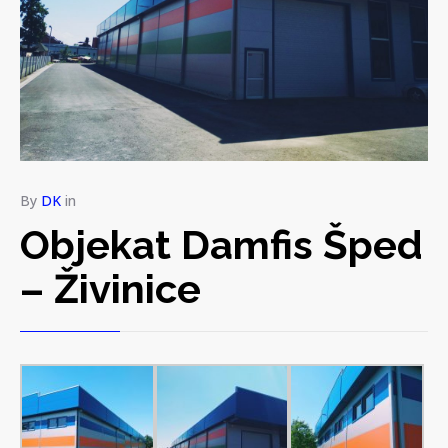
By
DK
in
Objekat Damfis Šped
– Živinice