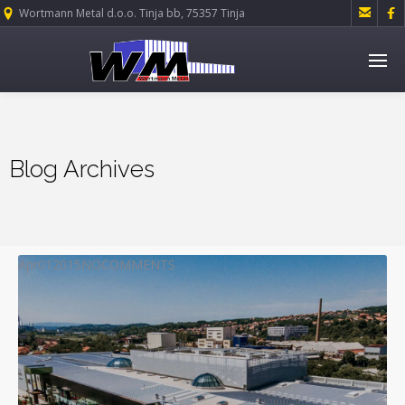


Wortmann Metal d.o.o. Tinja bb, 75357 Tinja
Blog Archives
Apr
01
2015
NO
COMMENTS