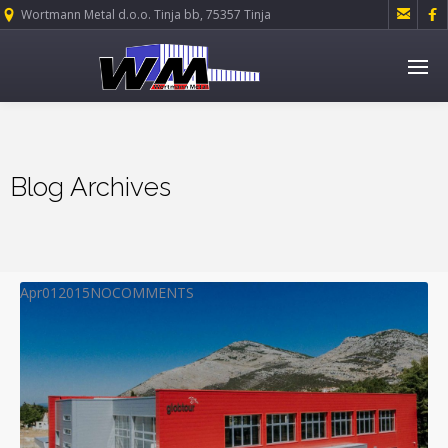


Wortmann Metal d.o.o. Tinja bb, 75357 Tinja
Blog Archives
Apr
01
2015
NO
COMMENTS