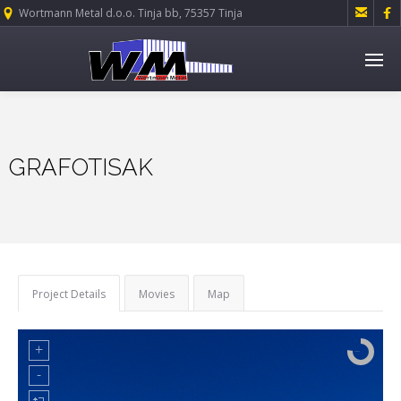


Wortmann Metal d.o.o. Tinja bb, 75357 Tinja
GRAFOTISAK
Project Details
Movies
Map