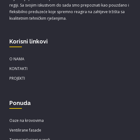
regiji. Sa svojim iskustvom do sada smo prepoznati kao pouzdano i
fleksibilno preduzeće koje spremno reagira na zahtjeve tržišta sa
kvalitetnim tehničkim rješenjima.
Korisni linkovi
O NAMA
KONTAKTI
PROJEKTI
Ponuda
Oaze na krovovima
Ventilirane fasade
Termoizolacioni paneli