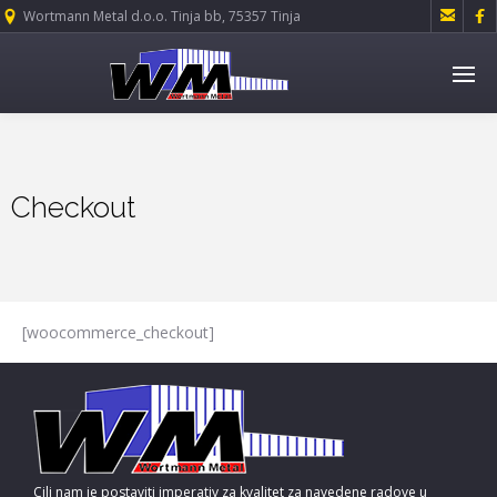


Wortmann Metal d.o.o. Tinja bb, 75357 Tinja
Checkout
[woocommerce_checkout]
Cilj nam je postaviti imperativ za kvalitet za navedene radove u